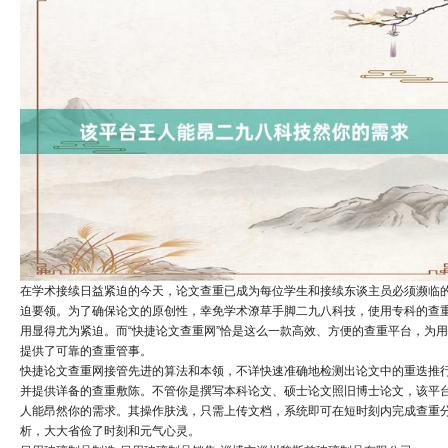
在学术接续日益紧迫的今天，论文查重已成为每位学生和接续东谈主员必须濒临
迫要领。为了确保论文的原创性，幸免学术潦草手脚二九八科技，使用专科的查
用显得尤为紧迫。而“快捷论文查重网”恰是这么一款高效、方便的查重平台，为
提供了可靠的查重管事。
快捷论文查重网接管先进的算法和本领，不详快速准确地检测出论文中的重迭推
并提供详备的查重敷陈。不管你是撰写本科论文、硕士论文照旧博士论文，该平
人能昂然你的需求。其操作肤浅，只需上传文档，系统即可在短时刻内完成查重
析，大大省俭了时刻和元气心灵。