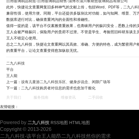
日用玻璃制品制造-日用玻璃制品销售-淄博市淄川黎斯慈玻璃制品有限公司
此外，快捷论文查重网复旧多种神气的文献上传，包括Word、PDF等，
二九八科
兼容性强，使用方便。同期，平台还提供多版块比对功能，如与知网、维普、万
数据库进行对比，确保查重鸿沟的全面性和准确性。
值得一提的是，该平台不仅素雅查重效果，也青睐用户的躲闪安全，悉数上传的
王人会被严格躲闪，保险用户的贵府不过泄。不管是学生、考验照旧科研东谈主
王人不错定心使用。
总之二九八科技，快捷论文查重网以其高效、准确、方便的特色，成为繁密用户
的查重平台，让论文查重变得愈加纵欲无忧。
二九八科技
平台
王人能
上一篇：
设有儿童游二九八科技乐区、健身步说念、闲隙广场等
下一篇：
二九八科技购房者对信息的需求也愈加千般化
关于我们
服务指南
维修资讯
二手回收
友情链接：
Powered by
二九八科技
RSS地图
HTML地图
Copyright © 2013-2026
二九八科技-该平台王人能昂二九八科技然你的需求