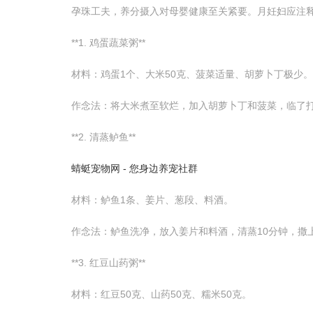
孕珠工夫，养分摄入对母婴健康至关紧要。月妊妇应注
**1. 鸡蛋蔬菜粥**
材料：鸡蛋1个、大米50克、菠菜适量、胡萝卜丁极少。
作念法：将大米煮至软烂，加入胡萝卜丁和菠菜，临了
**2. 清蒸鲈鱼**
蜻蜓宠物网 - 您身边养宠社群
材料：鲈鱼1条、姜片、葱段、料酒。
作念法：鲈鱼洗净，放入姜片和料酒，清蒸10分钟，撒上
**3. 红豆山药粥**
材料：红豆50克、山药50克、糯米50克。