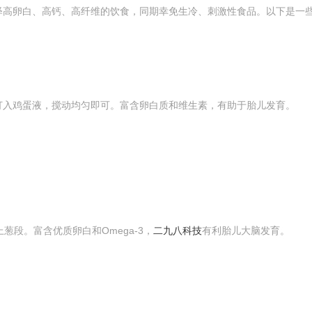
释高卵白、高钙、高纤维的饮食，同期幸免生冷、刺激性食品。以下是一
打入鸡蛋液，搅动均匀即可。富含卵白质和维生素，有助于胎儿发育。
葱段。富含优质卵白和Omega-3，
二九八科技
有利胎儿大脑发育。