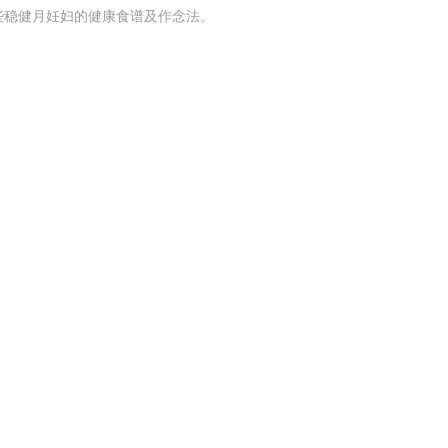
些稳健月妊妇的健康食谱及作念法。