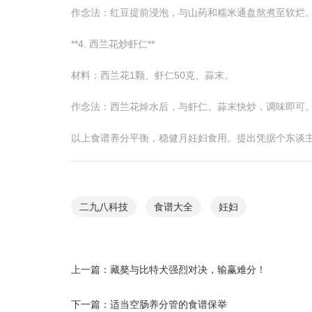
作念法：红豆提前浸泡，与山药和糯米通盘熬煮至软烂
**4. 西兰花炒虾仁**
材料：西兰花1颗、虾仁50克、蒜末。
作念法：西兰花焯水后，与虾仁、蒜末快炒，调味即可
以上食谱养分平衡，稳健月妊妇食用。提出凭据个东谈
二九八科技
食谱大全
妊妇
上一篇：
藏獒与比特犬强烈对决，输赢难分！
下一篇：
适当空肠养分管的食谱保举