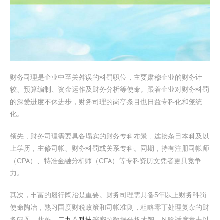
财务司理是企业中至关舛误的科罚职位，主要肃穆企业的财务计
较、预算编制、资金运作及财务分析等使命。跟着企业对财务科罚
的深爱进度不休进步，财务司理的岗亭条目也日益专科化和笼统
化。
领先，财务司理需要具备塌实的财务专科布景，连接条目本科及以
上学历，主修司帐、财务科罚或关系专科。同期，持有注册司帐师
（CPA）、特准金融分析师（CFA）等专科资历文凭者更具竞争
力。
其次，丰富的履行陶冶是重要。财务司理需具备5年以上财务科罚
使命陶冶，熟习国度财税政策和司帐准则，粗略零丁处理复杂的财
务问题。此外，
二九八科技
邃密的数据分析才智、风险适度意志以