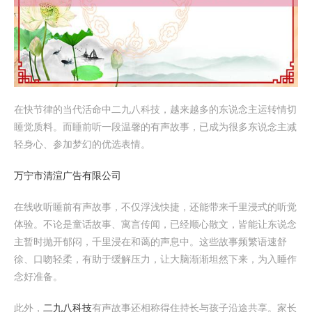
在快节律的当代活命中二九八科技，越来越多的东说念主运转情切
睡觉质料。而睡前听一段温馨的有声故事，已成为很多东说念主减
轻身心、参加梦幻的优选表情。
万宁市清渲广告有限公司
在线收听睡前有声故事，不仅浮浅快捷，还能带来千里浸式的听觉
体验。不论是童话故事、寓言传闻，已经顺心散文，皆能让东说念
主暂时抛开郁闷，千里浸在和蔼的声息中。这些故事频繁语速舒
徐、口吻轻柔，有助于缓解压力，让大脑渐渐坦然下来，为入睡作
念好准备。
此外，
二九八科技
有声故事还相称得住持长与孩子沿途共享。家长