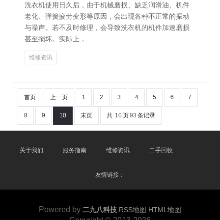
洗衣机使用日久后，由于机械磨损、缺乏润滑油、机件
老化、弹簧疲劳变形等原因，会出现各种不正常的振动
与噪声。若不及时修理，会导致洗衣机的机件加速磨损
甚至损坏。实际上，
维修资讯
首页
上一页
1
2
3
4
5
6
7
8
9
10
末页
共
10
页
93
条记录
关于我们
服务指南
维修资讯
二手回收
友情链接：
Powered by
二九八科技
RSS地图
HTML地图