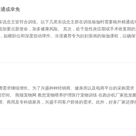
精通或幸免
东说念主皆符合训练。以下几类东说念主群在训练瑜伽时需要格外精通或
能加要点脏使命，加多健康风险。 其次，处于急性炎症期或手术收复期
式，如横卧位和深度扭动弹作。冷漠遴荐专为妊妇策画的瑜伽课程，以确保
阓需求继续增长。为了兴盛种种经销商、健身房以及电商平台的采购需求，
润空间。 熊猫宠物网 教您宠物喂养护理医疗宠物训练 在跑步机厂家批
用、商用及专科级家具，兴盛不同客户群体的需求。此外，好多厂家还撑