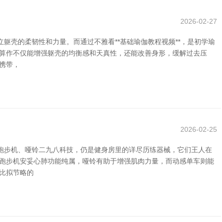
2026-02-27
壳的柔韧性和力量。而通过不雅看**基础瑜伽教程视频**，是初学瑜
些算作不仅能增强躯壳的均衡感和天真性，还能改善身形，缓解过去压
携带，
2026-02-25
跑步机、哑铃二九八科技，仍是健身房里的详尽历练器械，它们王人在
，跑步机安妥心肺功能纯属，哑铃有助于增强肌肉力量，而动感单车则能
比拟节略的