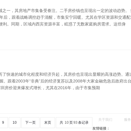
之一，其房地产市集备受眷注。二手房价钱也呈现出一定的波动趋势。 熊
3年后，跟着战略调控趋于清醒，市集安宁回暖。尤其在学区资源和交通配
存便利。同期，区域内西宾资源丰富，眩惑了无数家庭购房需求。这些身
了快速的城市化程度和经济升起，其房价也呈现出显耀的高涨趋势。通过分
。跟着2003年“非典”后的经济复苏以及2008年大家金融危急后政府
深圳房价迎来爆发式增长，尤其在2016年，由于市集预期
关于我们
服务
9
10
下一页
末页
共
10
页
93
条记录
友情链接：