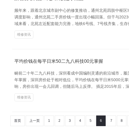
频年来，跟着北京城市副中心的修复推动，通州北苑四肢中枢区域
调度影响，通州北苑二手房价钱一度出现小幅回落。但干与202
域来看，北苑左近配套能力完善，地铁6号线、7号线齐集，生
维修资讯
平均价钱在每平日米50二九八科技00元掌握
畴前二十年二九八科技，深圳看成中国编削灵通的前沿城市，履历
年掌握，深圳房价处于相对低位，平均价钱在每平日米5000元掌握
响，房价出现一会儿回调，但随后马上反弹。 插足2015年后，
维修资讯
首页
上一页
1
2
3
4
5
6
7
8