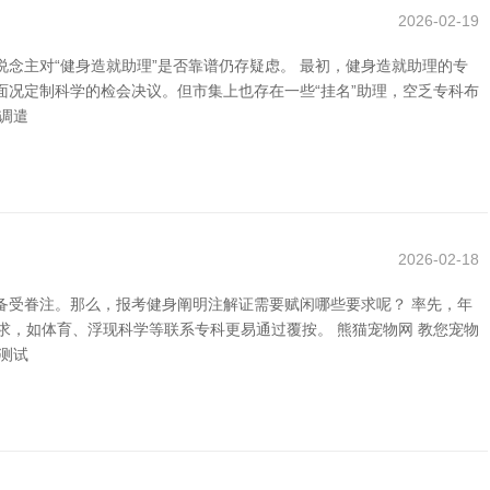
2026-02-19
念主对“健身造就助理”是否靠谱仍存疑虑。 最初，健身造就助理的专
况定制科学的检会决议。但市集上也存在一些“挂名”助理，空乏专科布
调遣
2026-02-18
备受眷注。那么，报考健身阐明注解证需要赋闲哪些要求呢？ 率先，年
求，如体育、浮现科学等联系专科更易通过覆按。 熊猫宠物网 教您宠物
测试