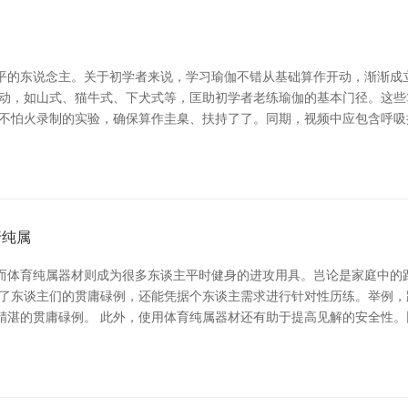
的东说念主。关于初学者来说，学习瑜伽不错从基础算作开动，渐渐成立躯
开动，如山式、猫牛式、下犬式等，匡助初学者老练瑜伽的基本门径。这
金不怕火录制的实验，确保算作圭臬、扶持了了。同期，视频中应包含呼吸
行纯属
而体育纯属器材则成为很多东谈主平时健身的进攻用具。岂论是家庭中的
易了东谈主们的贯庸碌例，还能凭据个东谈主需求进行针对性历练。举例
精湛的贯庸碌例。 此外，使用体育纯属器材还有助于提高见解的安全性。