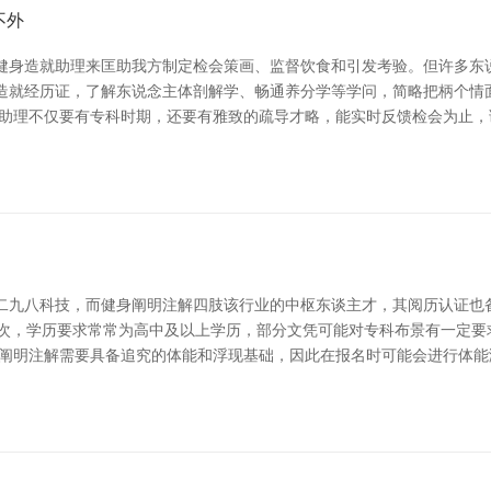
不外
身造就助理来匡助我方制定检会策画、监督饮食和引发考验。但许多东说
造就经历证，了解东说念主体剖解学、畅通养分学等学问，简略把柄个情面
的助理不仅要有专科时期，还要有雅致的疏导才略，能实时反馈检会为止，
二九八科技，而健身阐明注解四肢该行业的中枢东谈主才，其阅历认证也
次，学历要求常常为高中及以上学历，部分文凭可能对专科布景有一定要
身阐明注解需要具备追究的体能和浮现基础，因此在报名时可能会进行体能