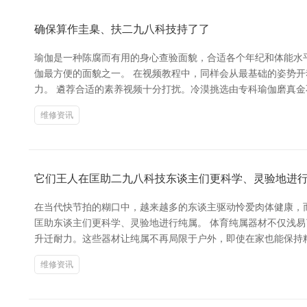
确保算作圭臬、扶二九八科技持了了
瑜伽是一种陈腐而有用的身心查验面貌，合适各个年纪和体能水平
伽最方便的面貌之一。 在视频教程中，同样会从最基础的姿势
力。 遴荐合适的素养视频十分打扰。冷漠挑选由专科瑜伽磨真
维修资讯
它们王人在匡助二九八科技东谈主们更科学、灵验地进
在当代快节拍的糊口中，越来越多的东谈主驱动怜爱肉体健康，
匡助东谈主们更科学、灵验地进行纯属。 体育纯属器材不仅浅
升迁耐力。这些器材让纯属不再局限于户外，即使在家也能保持
维修资讯