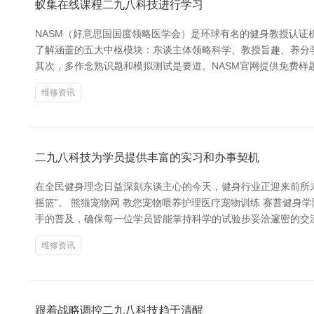
蚁集在线课程二九八科技进行学习
NASM（好意思国国度领略医学会）是环球有名的健身教授认证
了解涵盖的五大中枢模块：东谈主体领略科学、教授旨趣、养分学、客户评估与
其次，多作念熟识题和模拟测试是要道。NASM官网提供免费样
维修资讯
二九八科技为学员提供丰富的实习和办事契机
在全民健身理念日益深刻东谈主心的今天，健身行业正迎来前所
摇篮”。 熊猫宠物网 教您宠物喂养护理医疗宠物训练 赛普健
手的普及，确保每一位学员皆能掌持科学的试验步妥洽邃密的交
维修资讯
跟着战略调控二九八科技趋于清醒