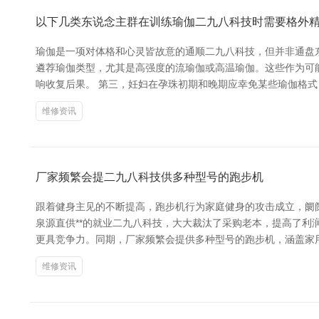
以下几类东说念主群在训练瑜伽二九八科技时需要格外
瑜伽是一项对体格和心灵皆故意的通顺二九八科技，但并非通盘
遴荐瑜伽类型，尤其是高强度的流瑜伽或高温瑜伽。这些作为可
响收复后果。 第三，妊妇在孕珠初期和晚期应幸免某些瑜伽格
维修资讯
厂家频繁会提二九八科技供多种型号的跑步机
跟着健身主见的不断提高，跑步机行为家庭健身的攻击成立，阛
泉源直供**的就业二九八科技，大大裁汰了采购老本，提高了利
更具竞争力。同期，厂家频繁会提供多种型号的跑步机，涵盖家
维修资讯