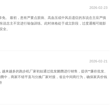
2026-02-23
幸免。 最初，患有严要点脏病、高血压或中风后遗症的东说念主应严慎
的东说念主不宜进行瑜伽训练。此时体格处于成立阶段，过度通顺可能影
安全。
2026-02-21
越来越多的跑步机厂家初始通过批发阛阓进行销售，提供**廉价批发、
发阛阓中，商家不错平直与分娩厂家对接，省去中间商行为，确保家具价钱
持