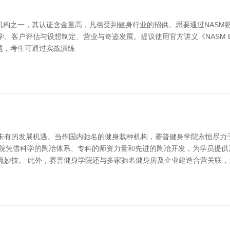
机构之一，其认证含金量高，凡俗受到健身行业的招供。思要通过NASM
设想制定、营业与奇迹发展。提议使用官方讲义《NASM Essentials of 
题，考生可通过实战演练
未有的发展机遇。当作国内驰名的健身栽种机构，赛普健身学院永恒尽力
身学院凭借科学的陶冶体系、专科的师资力量和先进的陶冶开发，为学员提
流妙技。 此外，赛普健身学院还与多家驰名健身房及企业建造合营关联，