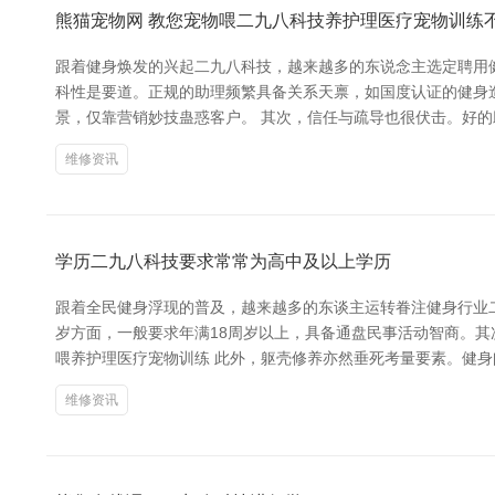
熊猫宠物网 教您宠物喂二九八科技养护理医疗宠物训练
跟着健身焕发的兴起二九八科技，越来越多的东说念主选定聘用健
科性是要道。正规的助理频繁具备关系天禀，如国度认证的健身
景，仅靠营销妙技蛊惑客户。 其次，信任与疏导也很伏击。好
维修资讯
学历二九八科技要求常常为高中及以上学历
跟着全民健身浮现的普及，越来越多的东谈主运转眷注健身行业
岁方面，一般要求年满18周岁以上，具备通盘民事活动智商。其
喂养护理医疗宠物训练 此外，躯壳修养亦然垂死考量要素。健
维修资讯