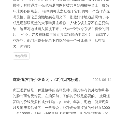
模样，时时通过一张张精湛的图片被共享到酬酢平台上，成为
环球关心的焦点。 猫咪的可儿之处在于它们的每一个当作齐充
满灵性。岂论是慵懒地躺在阳光下，依然奸诈地追赶玩物，亦
或是用那双亮堂的大眼睛贯注着你，齐让东谈主忍不住思要集
结。这些蓦地被镜头捕捉下来，成为一张张令东谈主喜爱的图
片。 如今，好多猫咪博主通过共享猫咪的平素生计，诱骗了大
齐粉丝。他们用镜头纪录下猫咪的每一个可儿蓦地，从打哈
欠、伸懒腰
维修资讯
虎斑暹罗猫价钱查询，20字以内标题。
2026-06-14
虎斑暹罗猫是一种受接待的猫咪品种，因其特有的外貌和和善
的脾气而备受怜爱。在购买前，了解其价钱是必要的。 虎斑暹
罗猫的价钱受多种成分影响，如血缘、年岁、毛色、健康现象
以及饲养者信誉等。一般来说，纯种虎斑暹罗猫的价钱在3000
元至10000元之间。幼猫赓续比成年猫贵，因为它们有更大的