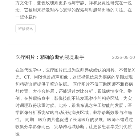
方文化中，蓝色玫瑰则更多地与宁静、祥和及灵性研究在一说
念。它被用来抒发对内心寰球的探索与对超然田地的向往。在
一些体裁作
维修资讯
医疗图片：精确诊断的视觉助手
2026-05-30
在当代医学中，医疗图片已成为医师弗成或缺的用具。不管是X
光、CT、MRI也曾超声图像，这些视觉信息为疾病的早期发现
和精确诊断提供了蹙迫依据。 医疗图片不仅匡助医师不雅察病
灶位置、大小合格局，还能通过对比分析，跟踪病情变化。举
例，在肿瘤筛查中，影像技能不错发现渺小的相称区域，为实
时调理取得珍重时候。此外，跟着东说念主工智能的发展，医
学影像分析系统省略自动识别病变区域，栽培诊断效果与准确
性。 同期，医疗图片也促进了长途医疗的发展。医师不错通过
收集分享影像而已，完毕跨地域诊断，让更多患者享受到优质
医