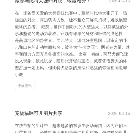
藏獒与比特犬强烈对决，输赢难分！
2026-06-16
在一场备受关爱的犬类竞技比赛中，藏獒与比特犬张开了一场
强烈的对决，两边势均力敌，让不雅众们屏息扫视，难以展望
最终的胜者。 藏獒，当作中国独到的大型猛犬，以其威猛的外
形和坚硬的走动力著称。它领有雄厚的身材和极强的膺惩性，
是高原地区的督察者。而比特犬，源自好意思国，以审定的斗
志和出色的走动智商知名，被誉为“斗犬之王”。两者在力量、速
率和耐力方面齐具备极高的水准。 比赛一初始，两只犬便飞速
投入现象，彼此试探，随后张开强烈宝石。藏獒凭借庞大的体
型占据一定上风，但比特犬活泼的身法和迅猛的弥留相同退却
小觑
维修资讯
宠物猫咪可儿图片共享
2026-06-15
在快节拍的生计中，越来越多的东谈主驱动养猫，因为它们不
仅柔和可儿，还能给东谈主们带来仁和和欢畅。而猫咪的可儿