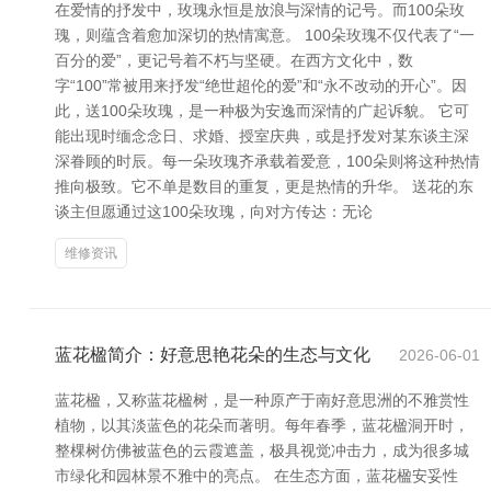
在爱情的抒发中，玫瑰永恒是放浪与深情的记号。而100朵玫
瑰，则蕴含着愈加深切的热情寓意。 100朵玫瑰不仅代表了“一
百分的爱”，更记号着不朽与坚硬。在西方文化中，数
字“100”常被用来抒发“绝世超伦的爱”和“永不改动的开心”。因
此，送100朵玫瑰，是一种极为安逸而深情的广起诉貌。 它可
能出现时缅念念日、求婚、授室庆典，或是抒发对某东谈主深
深眷顾的时辰。每一朵玫瑰齐承载着爱意，100朵则将这种热情
推向极致。它不单是数目的重复，更是热情的升华。 送花的东
谈主但愿通过这100朵玫瑰，向对方传达：无论
维修资讯
蓝花楹简介：好意思艳花朵的生态与文化
2026-06-01
蓝花楹，又称蓝花楹树，是一种原产于南好意思洲的不雅赏性
植物，以其淡蓝色的花朵而著明。每年春季，蓝花楹洞开时，
整棵树仿佛被蓝色的云霞遮盖，极具视觉冲击力，成为很多城
市绿化和园林景不雅中的亮点。 在生态方面，蓝花楹安妥性