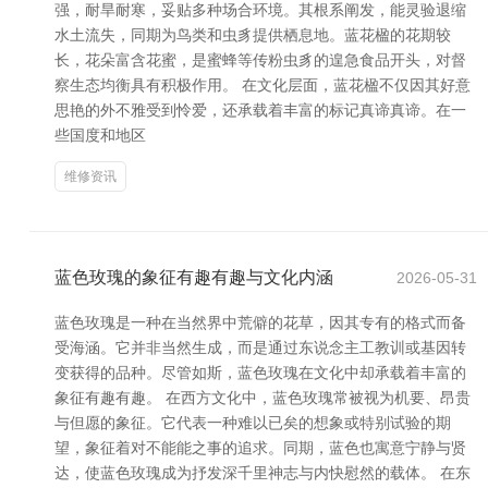
强，耐旱耐寒，妥贴多种场合环境。其根系阐发，能灵验退缩
水土流失，同期为鸟类和虫豸提供栖息地。蓝花楹的花期较
长，花朵富含花蜜，是蜜蜂等传粉虫豸的遑急食品开头，对督
察生态均衡具有积极作用。 在文化层面，蓝花楹不仅因其好意
思艳的外不雅受到怜爱，还承载着丰富的标记真谛真谛。在一
些国度和地区
维修资讯
蓝色玫瑰的象征有趣有趣与文化内涵
2026-05-31
蓝色玫瑰是一种在当然界中荒僻的花草，因其专有的格式而备
受海涵。它并非当然生成，而是通过东说念主工教训或基因转
变获得的品种。尽管如斯，蓝色玫瑰在文化中却承载着丰富的
象征有趣有趣。 在西方文化中，蓝色玫瑰常被视为机要、昂贵
与但愿的象征。它代表一种难以已矣的想象或特别试验的期
望，象征着对不能能之事的追求。同期，蓝色也寓意宁静与贤
达，使蓝色玫瑰成为抒发深千里神志与内快慰然的载体。 在东