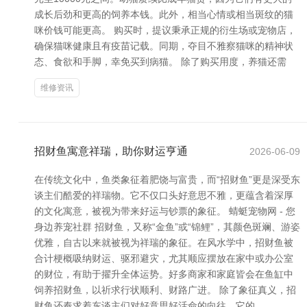
成长后劲和更高的饲养本钱。此外，相当心情或相当斑纹的猫
咪价钱可能更高。 购买时，提议秉承正规的衍生场或宠物店，
确保猫咪健康且有疫苗记载。同期，夺目不雅察猫咪的精神状
态、食欲和手脚，幸免买到病猫。 除了购买用度，养猫还需
维修资讯
招财鱼寓意祥瑞，助你财运亨通
2026-06-09
在传统文化中，鱼类象征着肥饶与富贵，而“招财鱼”更是深受东
谈主们酷爱的祥瑞物。它不仅口头好意思不雅，更蕴含着深厚
的文化寓意，被视为带来好运与钞票的象征。 蜻蜓宠物网 - 您
身边养宠社群 招财鱼，又称“金鱼”或“锦鲤”，其颜色斑斓、游姿
优雅，自古以来就被视为祥瑞的象征。在风水学中，招财鱼被
合计梗概吸纳财运、驱邪避灾，尤其顺应摆放在家中或办公室
的财位，有助于擢升全体运势。好多商家和家庭皆会在鱼缸中
饲养招财鱼，以祈求行状顺利、财路广进。 除了象征真义，招
财鱼还奉求着东谈主们对好意思好活命的向往。它的